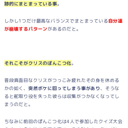
跡的にまとまっている事
。
しかし1つだけ最高なバランスでまとまっている
自分達
が崩壊するパターン
があるのだと。
それこそがクリスのぽんこつ化
。
普段真面目なクリスがつっこみ疲れたその身を休める
かの如く、
突然ボケに回ってしまう事があり
、そうな
ると舵取り役を失った彼らは収集がつかなくなってし
まうのだと。
ちなみに前回のぽんこつ化は4人で参加したクイズ大会