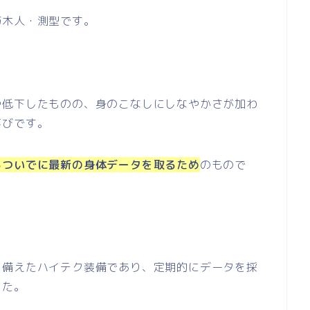
巧木人・測型です。
や低下したものの、身のこなしにしなやかさが加わ
喜びです。
るついでに最新の身体データを取るため
のもので
を備えたハイテク装備であり、定期的にデータを採
した。