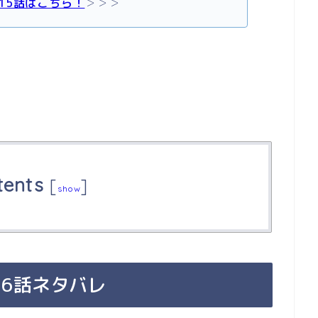
15話はこちら！
＞＞＞
tents
[
]
show
6話ネタバレ