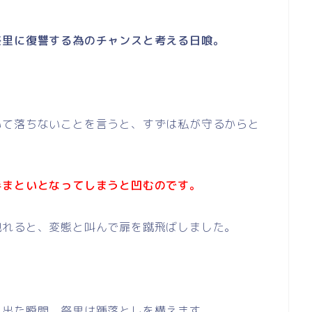
祭里に復讐する為のチャンスと考える日喰。
いて落ちないことを言うと、すずは私が守るからと
手まといとなってしまうと凹むのです。
現れると、変態と叫んで扉を蹴飛ばしました。
ら出た瞬間、祭里は踵落としを構えます。