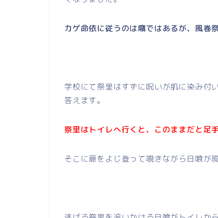
カゲ命依に従うのは癪ではあるが、風巻
学校にて祭里はすずに呪いが肌に染み付
答えます。
祭里はトイレへ行くと、このままだと足
そこに扉をよじ登って覗きながら日喰が
逃げる祭里を追いかける日喰がトイレか