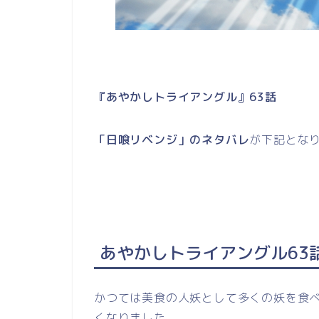
『あやかしトライアングル』63話
「日喰リベンジ」のネタバレ
が下記とな
あやかしトライアングル63
かつては美食の人妖として多くの妖を食
くなりました。