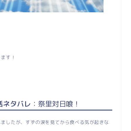
ります！
話ネタバレ
：祭里対日喰
！
べましたが、すずの涙を見てから食べる気が起きな