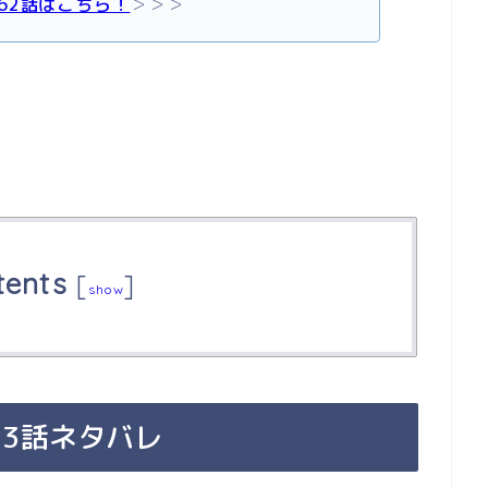
62話はこちら！
＞＞＞
tents
[
]
show
3話ネタバレ