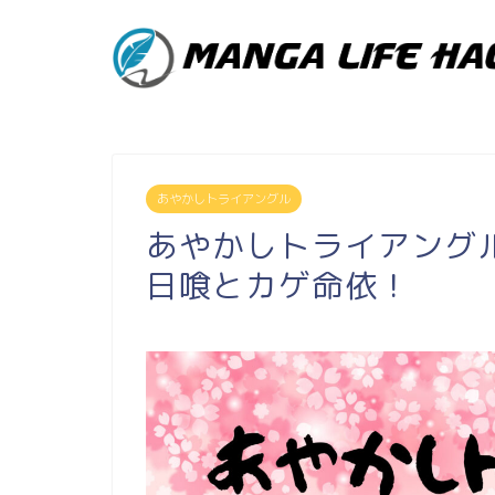
あやかしトライアングル
あやかしトライアング
日喰とカゲ命依！