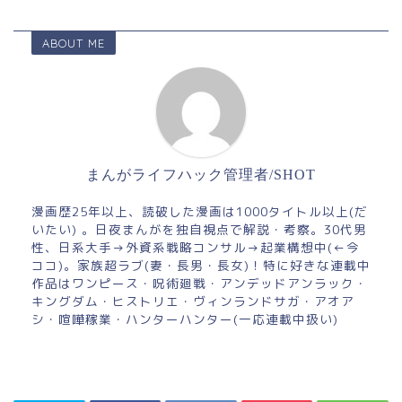
ABOUT ME
まんがライフハック管理者/SHOT
漫画歴25年以上、読破した漫画は1000タイトル以上(だ
いたい) 。日夜まんがを独自視点で解説・考察。30代男
性、日系大手→外資系戦略コンサル→起業構想中(←今
ココ)。家族超ラブ(妻・長男・長女)！特に好きな連載中
作品はワンピース・呪術廻戦・アンデッドアンラック・
キングダム・ヒストリエ・ヴィンランドサガ・アオア
シ・喧嘩稼業・ハンターハンター(一応連載中扱い)