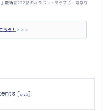
』最新話222話のネタバレ・あらすじ・考察な
こちら！
＞＞＞
tents
[
]
show