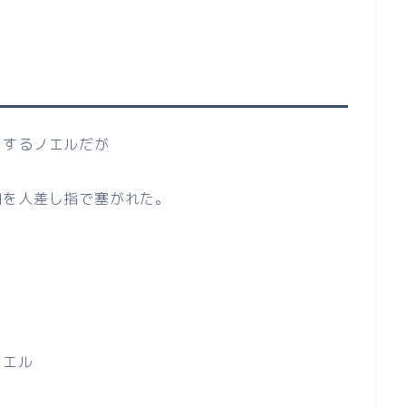
とするノエルだが
口を人差し指で塞がれた。
ノエル