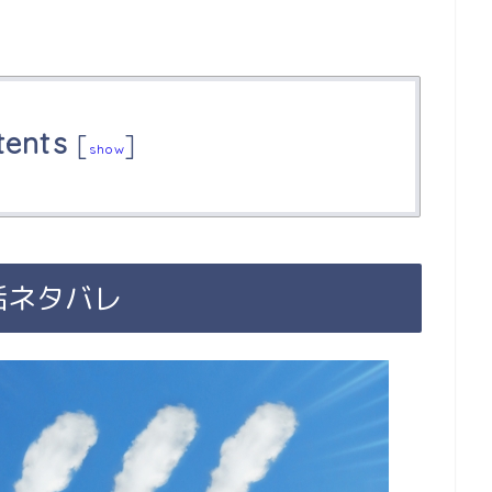
tents
[
]
show
話ネタバレ