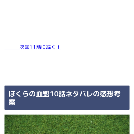
―――次回11話に続く！
ぼくらの血盟10話ネタバレの感想考
察