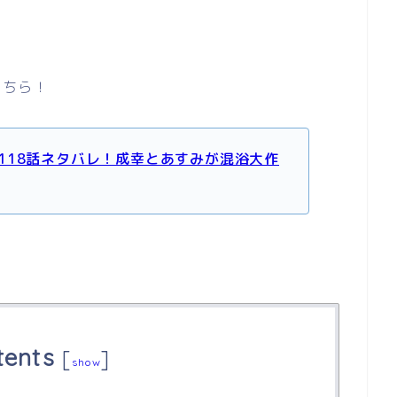
こちら！
118話ネタバレ！成幸とあすみが混浴大作
tents
[
]
show