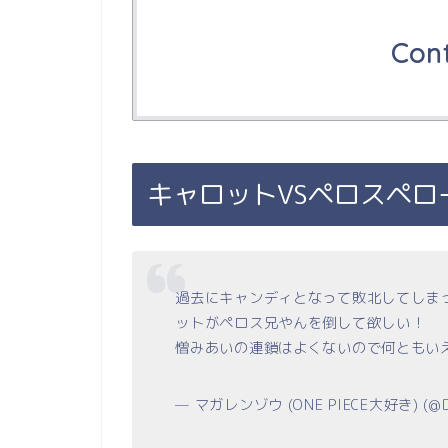
Con
キャロットVSペロスペロ
過去にキャンディとなって敗北してしま
ットがペロス兄やんを倒して欲しい！
憎みあいの連鎖はよくないので何ともい
— マガレンゾウ (ONE PIECE大好き) (@DX