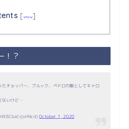
tents
[
]
show
ー！？
ったチョッパー、ブルック、ペドロの敵としてキャロ
えないけど…
EBCbaCrjoHNcd)
October 1, 2020