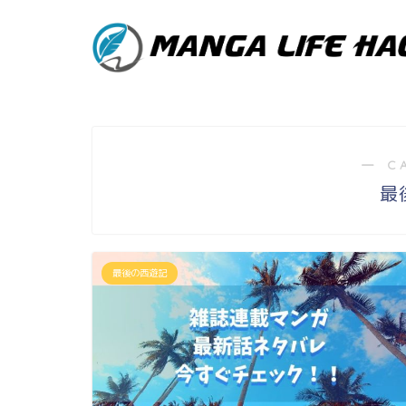
― C
最
最後の西遊記