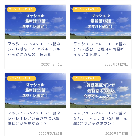
マッシュル-MASHLE-
マッシュル-MASHLE-
マッシュル-MASHLE-17話ネ
マッシュル-MASHLE-16話ネ
タバレ感想！VSアベル！シル
タバレ感想！七魔牙の刺客が
バを助けるため一時退却！
マッシュを襲う！？
2020年6月6日
2020年5月29日
マッシュル-MASHLE-
マッシュル-MASHLE-
マッシュル-MASHLE-15話ネ
マッシュル-MASHLE-14話ネ
タバレ！レアン寮のやばい魔
タバレ！マッシュドS炸裂！先
法使いが登場する！？
輩2発でノックダウン！
2020年5月22日
2020年5月13日