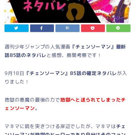
週刊少年ジャンプの人気漫画
『チェンソーマン』最新
話85話のネタバレ
と感想、展開考察です！
9月18日
『チェンソーマン』85話の確定ネタバレ
が入
りました！
地獄の悪魔の最後の力で
地獄へと送られてしまったチ
ェンソーマン
。
マキマに銃を突きつける岸辺でしたが、マキマは
チェ
ンソーマンが地獄のヒーローであり自分はそのファン