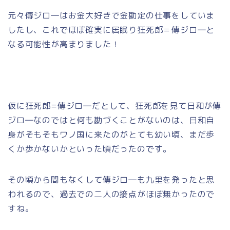
元々傳ジロ―はお金大好きで金勘定の仕事をしていま
したし、これでほぼ確実に居眠り狂死郎＝傳ジロ―と
なる可能性が高まりました！
仮に狂死郎=傳ジロ―だとして、狂死郎を見て日和が傳
ジロ―なのではと何も勘づくことがないのは、日和自
身がそもそもワノ国に来たのがとても幼い頃、まだ歩
くか歩かないかといった頃だったのです。
その頃から間もなくして傳ジロ―も九里を発ったと思
われるので、過去での二人の接点がほぼ無かったので
すね。