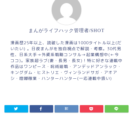
まんがライフハック管理者/SHOT
漫画歴25年以上、読破した漫画は1000タイトル以上(だ
いたい) 。日夜まんがを独自視点で解説・考察。30代男
性、日系大手→外資系戦略コンサル→起業構想中(←今
ココ)。家族超ラブ(妻・長男・長女)！特に好きな連載中
作品はワンピース・呪術廻戦・アンデッドアンラック・
キングダム・ヒストリエ・ヴィンランドサガ・アオア
シ・喧嘩稼業・ハンターハンター(一応連載中扱い)