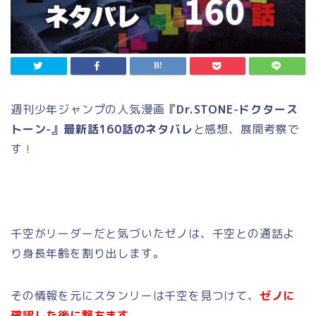
週刊少年ジャンプの人気漫画
『Dr.STONE-ドクタース
トーン-』最新話160話のネタバレ
と感想、展開考察で
す！
千空がリーダーだと気づいたゼノは、千空との通話よ
り身長年齢を割り出します。
その情報を元にスタンリーは千空を見つけて、
ゼノに
確認した後に撃ちます。