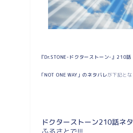
『Dr.STONE-ドクターストーン-』210話
「NOT ONE WAY」のネタバレ
が下記とな
ドクターストーン210話ネ
ふるさとで!!!