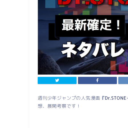
週刊少年ジャンプの人気漫画
『Dr.STO
想、展開考察です！