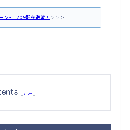
トーン-』209話を復習！
＞＞＞
tents
[
]
show