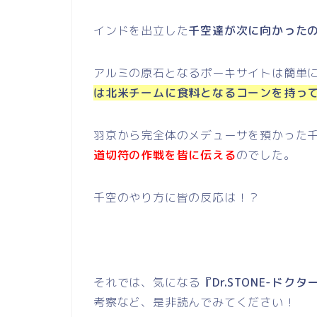
インドを出立した
千空達が次に向かった
アルミの原石となるポーキサイトは簡単
は北米チームに食料となるコーンを持っ
羽京から完全体のメデューサを預かった
道切符の作戦を皆に伝える
のでした。
千空のやり方に皆の反応は！？
それでは、気になる
『Dr.STONE-ド
考察など、是非読んでみてください！