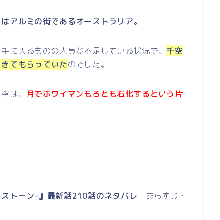
のはアルミの街であるオーストラリア。
に手に入るものの人員が不足している状況で、
千空
てきてもらっていた
のでした。
千空は、
月でホワイマンもろとも石化するという片
クターストーン-』最新話210話のネタバレ
・あらすじ・