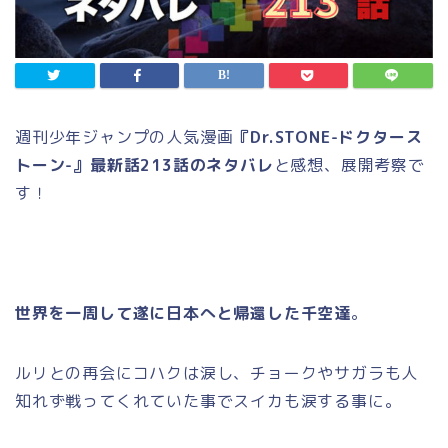
週刊少年ジャンプの人気漫画
『Dr.STONE-ドクタース
トーン-』最新話213話のネタバレ
と感想、展開考察で
す！
世界を一周して遂に日本へと帰還した千空達
。
ルリとの再会にコハクは涙し、チョークやサガラも人
知れず戦ってくれていた事でスイカも涙する事に。