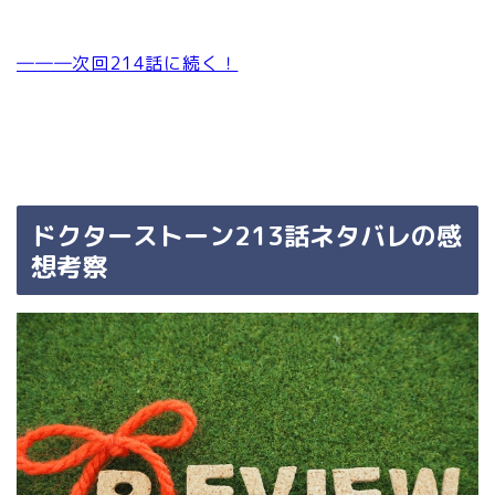
―――次回214話に続く！
ドクターストーン213話ネタバレの感
想考察