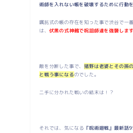
術師を入れない帳を破壊するために行動
嘱託式の帳の存在を知った事で渋谷で一
は、
伏黒の式神鵺で呪詛師達を強襲しま
敵を分断した事で、
猪野は老婆とその孫
と戦う事になる
のでした。
二手に分かれた戦いの結末は！？
それでは、気になる
『呪術廻戦』最新話9