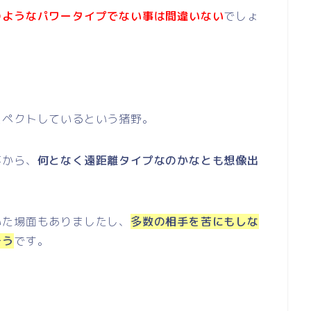
のようなパワータイプでない事は間違いない
でしょ
スペクトしているという猪野。
事から、
何となく遠距離タイプなのかなとも想像出
いた場面もありましたし、
多数の相手を苦にもしな
そう
です。