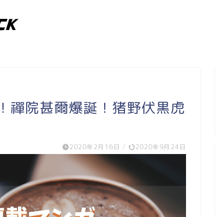
レ！禪院甚爾爆誕！猪野伏黒虎
2020年2月16日
/
2020年9月24日