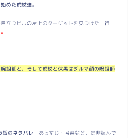
を始めた虎杖達
。
番目立つビルの屋上のターゲットを見つけた一行
す。
の呪詛師と、そして虎杖と伏黒はダルマ顔の呪詛師
5話のネタバレ
・あらすじ・考察など、是非読んで