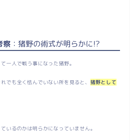
考察
：猪野の術式が明らかに!?
して一人で戦う事になった猪野。
それでも全く怯んでいない所を見ると、
猪野として
。
っているのかは明らかになっていません。