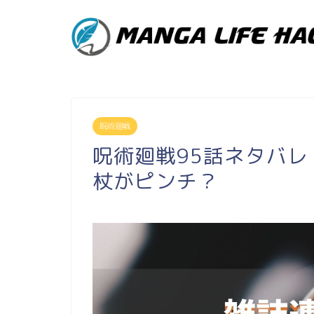
呪術廻戦
呪術廻戦95話ネタバ
杖がピンチ？