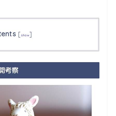
tents
[
]
show
開考察