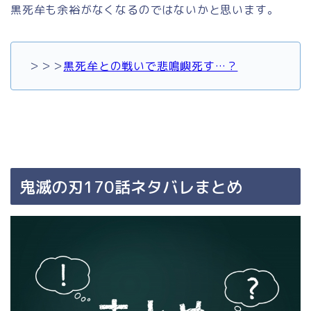
黒死牟も余裕がなくなるのではないかと思います。
＞＞＞
黒死牟との戦いで悲鳴嶼死す…？
鬼滅の刃170話ネタバレまとめ