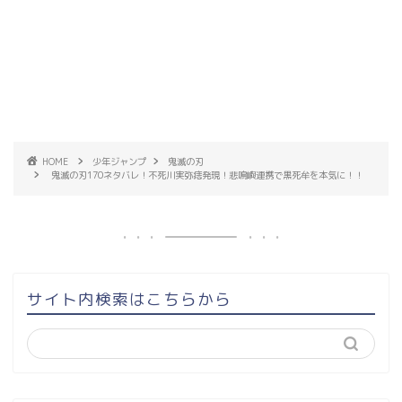
HOME
少年ジャンプ
鬼滅の刃
鬼滅の刃170ネタバレ！不死川実弥痣発現！悲鳴嶼連携で黒死牟を本気に！！
サイト内検索はこちらから