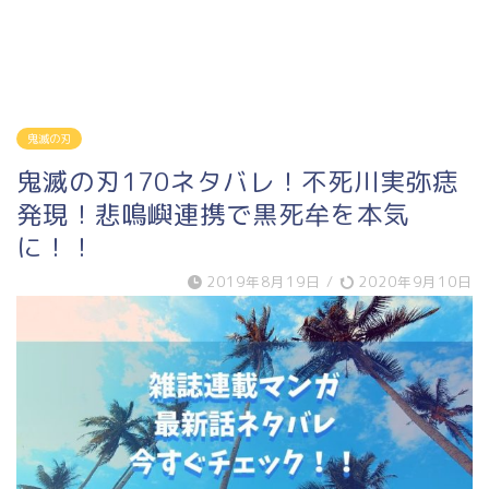
鬼滅の刃
鬼滅の刃170ネタバレ！不死川実弥痣
発現！悲鳴嶼連携で黒死牟を本気
に！！
2019年8月19日
/
2020年9月10日