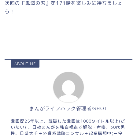
次回の『鬼滅の刃』第171話を楽しみに待ちましょ
う！
ABOUT ME
まんがライフハック管理者/SHOT
漫画歴25年以上、読破した漫画は1000タイトル以上(だ
いたい) 。日夜まんがを独自視点で解説・考察。30代男
性、日系大手→外資系戦略コンサル→起業構想中(←今