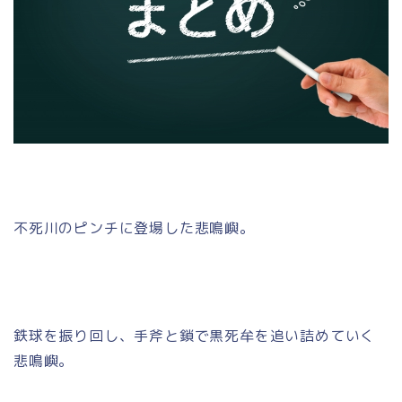
不死川のピンチに登場した悲鳴嶼。
鉄球を振り回し、手斧と鎖で黒死牟を追い詰めていく
悲鳴嶼。