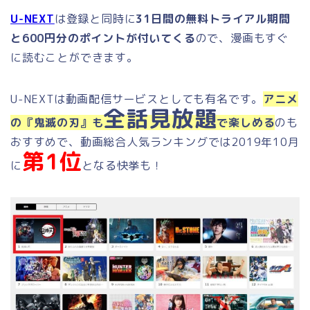
U-NEXT
は登録と同時に
31日間の無料トライアル期間
と600円分のポイントが付いてくる
ので、漫画も
すぐ
に読むことができます。
U-NEXTは動画配信サービスとしても有名です。
アニメ
全話見放題
の『鬼滅の刃』も
で楽しめる
のも
おすすめで、動画総合人気ランキングでは2019年10月
第1位
に
となる快挙も！