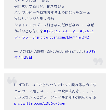
ら……3150(*｀ω´)b
何回も見てるけど、飽きない☺
バンブルビーを特別視するようになったなー🚗
次はリベンジを見よう👍
シャイア・ラブーフ好きなんだけどなぁ……なぜ
かパッとしない😭
#トランスフォーマー
#シャイ
ア・ラブーフ
pic.twitter.com/LbuY1hiQN2
— Ｄの個人的評論 (@PbUe5LinNaZYVDv)
2019
年7月28日
U-NEXT、いつからシックスセンス観れるようにな
ったの！？嬉しい、、、この映画大好き、、、シ
ックスセンスとグリーンマイルは年1で観たくなる
pic.twitter.com/zBB5qy3oer