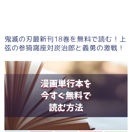
鬼滅の刃最新刊18巻を無料で読む！上
弦の参猗窩座対炭治郎と義勇の激戦！