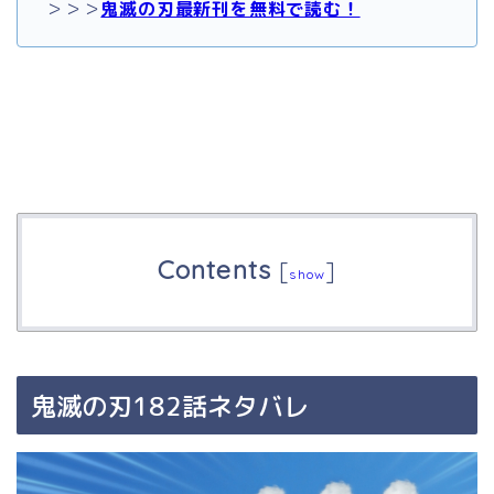
＞＞＞
鬼滅の刃最新刊を無料で読む！
Contents
[
]
show
鬼滅の刃182話ネタバレ