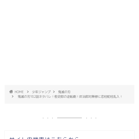
HOME
少年ジャンプ
鬼滅の刃
鬼滅の刃182話ネタバレ！愈史郎の逆転劇！炭治郎対無惨に恋柱蛇柱乱入！