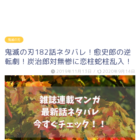
鬼滅の刃
鬼滅の刃182話ネタバレ！愈史郎の逆
転劇！炭治郎対無惨に恋柱蛇柱乱入！
2019年11月13日
/
2020年9月14日