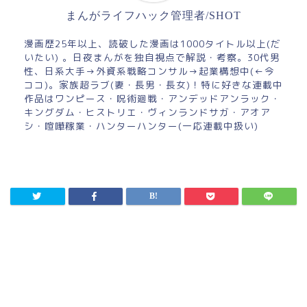
まんがライフハック管理者/SHOT
漫画歴25年以上、読破した漫画は1000タイトル以上(だ
いたい) 。日夜まんがを独自視点で解説・考察。30代男
性、日系大手→外資系戦略コンサル→起業構想中(←今
ココ)。家族超ラブ(妻・長男・長女)！特に好きな連載中
作品はワンピース・呪術廻戦・アンデッドアンラック・
キングダム・ヒストリエ・ヴィンランドサガ・アオア
シ・喧嘩稼業・ハンターハンター(一応連載中扱い)