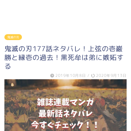
鬼滅の刃
鬼滅の刃177話ネタバレ！上弦の壱巌
勝と縁壱の過去！黒死牟は弟に嫉妬す
る
2019年10月8日
/
2020年9月13日