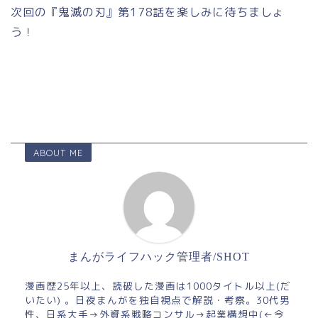
次回の『鬼滅の刃』第178話を楽しみに待ちましょ
う！
ABOUT ME
まんがライフハック管理者/SHOT
漫画歴25年以上、読破した漫画は1000タイトル以上(だ
いたい) 。日夜まんがを独自視点で解説・考察。30代男
性、日系大手→外資系戦略コンサル→起業構想中(←今