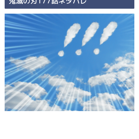
鬼滅の刃177話ネタバレ