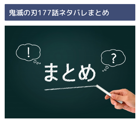
鬼滅の刃177話ネタバレまとめ