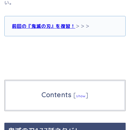
い。
前回の『鬼滅の刃』を復習！
＞＞＞
Contents
[
]
show