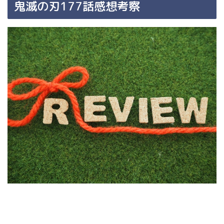
鬼滅の刃177話感想考察