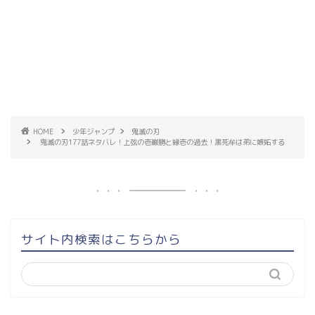
HOME
少年ジャンプ
鬼滅の刃
鬼滅の刃177話ネタバレ！上弦の壱巌勝と縁壱の過去！黒死牟は弟に嫉妬する
サイト内検索はこちらから