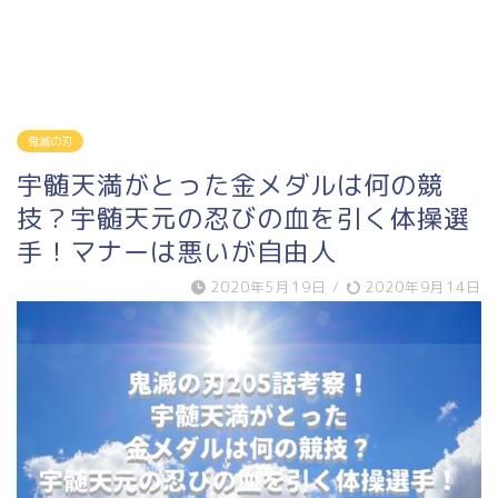
鬼滅の刃
宇髄天満がとった金メダルは何の競
技？宇髄天元の忍びの血を引く体操選
手！マナーは悪いが自由人
2020年5月19日
/
2020年9月14日