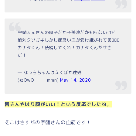
宇髄天元さんの息子だか子孫淳だか知らないけど
絶対クソガキしかし顔良い血が受け継がれてる🤷🏻‍♀️
カナタくん！続編してくれ！カナタくんがすき
だ！
— なっちちゃんはえくぼが住処
(@OwO_____mmn)
May 14, 2020
皆さんやはり顔がいい！という反応でしたね。
そこはさすがの宇髄さんの血筋です！