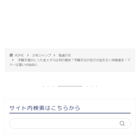
HOME
少年ジャンプ
鬼滅の刃
宇髄天満がとった金メダルは何の競技？宇髄天元の忍びの血を引く体操選手！マ
ナーは悪いが自由人
サイト内検索はこちらから