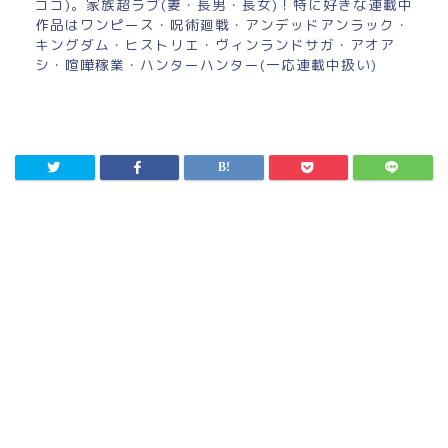
ココ)。家族超ラブ(妻・長男・長女)！特に好きな連載中
作品はワンピース・呪術廻戦・アンデッドアンラック・
キングダム・ヒストリエ・ヴィンランドサガ・アオア
シ・喧嘩稼業・ハンターハンター(一応連載中扱い)