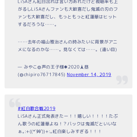
LiSAさん紅白出れば言い方あれだけど視聴率も上
がるしLiSAさんファンも大歓喜だし鬼滅の刃のフ
ァンも大歓喜だし、もっともっと紅蓮華はヒット
するだろうな……。
……去年の福山雅治さんの時みたいに背景がアニ
メになるのかな……。見なくては……。(遠い目)
— みやこ@声の王子様✱2020🗼昼
(@chipiro76717845)
November 14, 2019
#紅白歌合戦2019
LiSAさん正式発表きたー！！嬉しい！！！！たぶ
ん歌うの紅蓮華よね！？バックは鬼滅だといいな
ぁ｡:+((*´艸`))+:｡紅白楽しみすぎる！！！