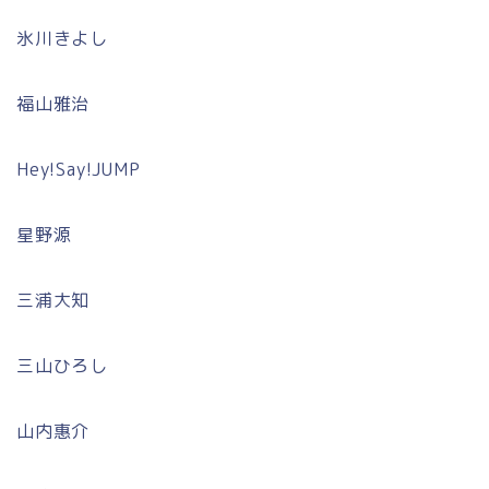
氷川きよし
福山雅治
Hey!Say!JUMP
星野源
三浦大知
三山ひろし
山内惠介