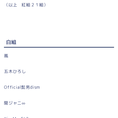
（以上 紅組２１組）
白組
嵐
五木ひろし
Official髭男dism
関ジャニ∞