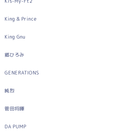
Kis-My-Ft2
King & Prince
King Gnu
郷ひろみ
GENERATIONS
純烈
菅田将暉
DA PUMP