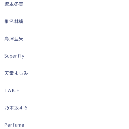
坂本冬美
椎名林檎
島津亜矢
Superfly
天童よしみ
TWICE
乃木坂４６
Perfume