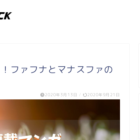
レ！ファフナとマナスファの
2020年3月13日
/
2020年9月21日