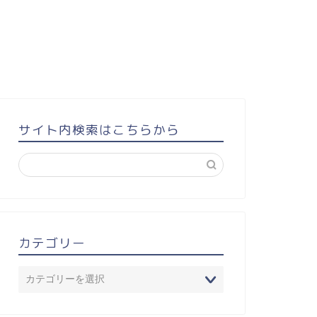
サイト内検索はこちらから
カテゴリー