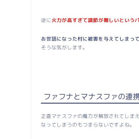
逆に
火力が高すぎて調節が難しいという
お世話になった村に被害を与えてしまっ
そうな気がします。
ファフナとマナスファの連携
正直マナスファの魔力が解放されてしま
なってしまうのもつまらないですよね。