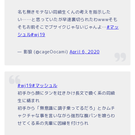
名も無きモテない同級生くんの考えを指示した
い……と思っていたが早速裏切られたわwwwそも
そもお前そこでブサイクじゃないじゃんよ…
#マッ
シュル
#wj19
— 影狼 (@cageOocami)
April 6, 2020
#wj19
#マッシュル
初手から顔にタンを吐きかけ長文で喚く系の同級
生に絡まれ
初手から「無意識に調子乗ってるだろ」とかムチ
ャクチャな事を言いながら強烈な腹パンを喰らわ
せてくる系の先輩に因縁を付けられ