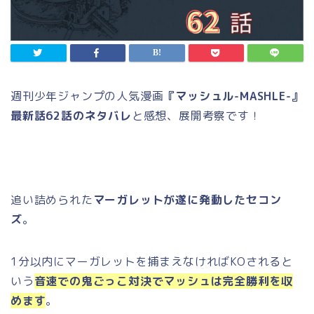
週刊少年ジャンプの人気漫画
『マッシュル-MASHLE-』
最新話62話のネタバレ
と感想、展開考察です！
追い詰められた
マーガレットが遂に発動したセコン
ズ
。
1分以内にマーガレットを捕まえなければKOされると
いう
音速での鬼ごっこ対決でマッシュは完全勝利を収
めます
。