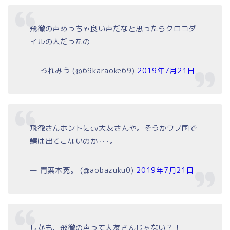
飛徹の声めっちゃ良い声だなと思ったらクロコダ
イルの人だったの
— ろれみう (@69karaoke69)
2019年7月21日
飛徹さんホントにcv大友さんや。そうかワノ国で
鰐は出てこないのか･･･。
— 青葉木菟。 (@aobazuku0)
2019年7月21日
しかも、飛徹の声って大友さんじゃない？！