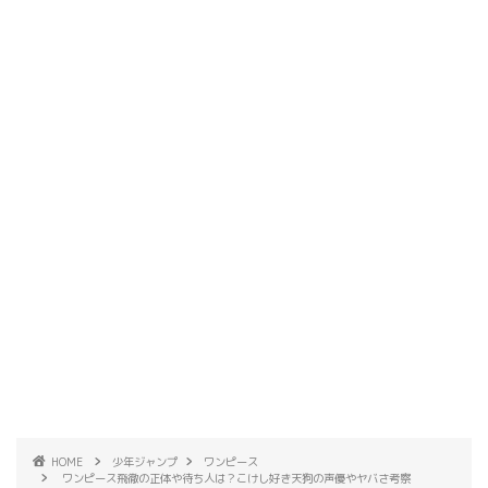
HOME
少年ジャンプ
ワンピース
ワンピース飛徹の正体や待ち人は？こけし好き天狗の声優やヤバさ考察