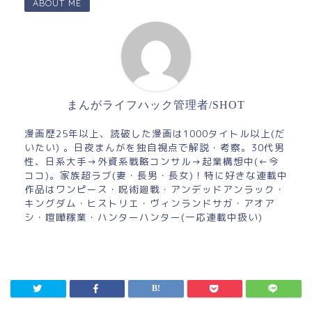
ABOUT ME
まんがライフハック管理者/SHOT
漫画歴25年以上、読破した漫画は1000タイトル以上(だ
いたい) 。日夜まんがを独自視点で解説・考察。30代男
性、日系大手→外資系戦略コンサル→起業構想中(←今
ココ)。家族超ラブ(妻・長男・長女)！特に好きな連載中
作品はワンピース・呪術廻戦・アンデッドアンラック・
キングダム・ヒストリエ・ヴィンランドサガ・アオア
シ・喧嘩稼業・ハンターハンター(一応連載中扱い)