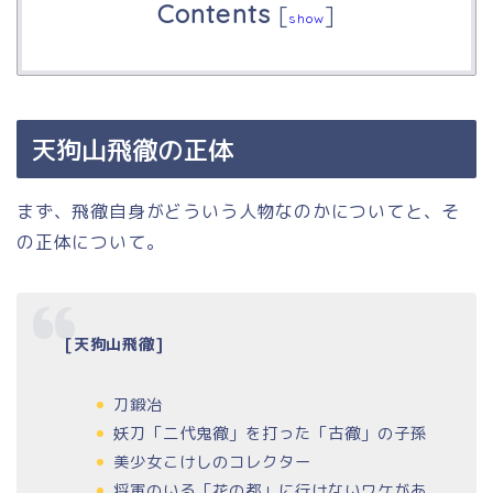
Contents
[
]
show
天狗山飛徹の正体
まず、飛徹自身がどういう人物なのかについてと、そ
の正体について。
[天狗山飛徹]
刀鍛冶
妖刀「二代鬼徹」を打った「古徹」の子孫
美少女こけしのコレクター
将軍のいる「花の都」に行けないワケがあ