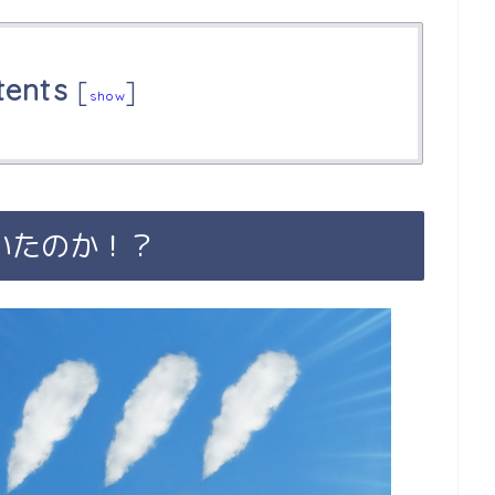
tents
[
]
show
いたのか！？