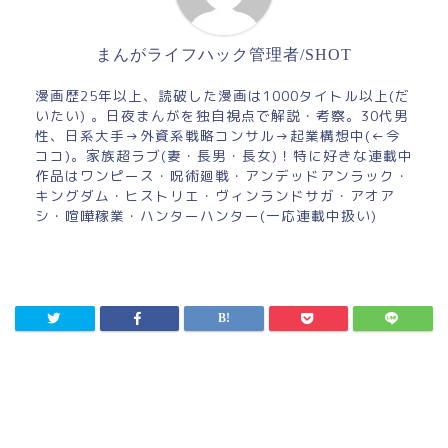
まんがライフハック管理者/SHOT
漫画歴25年以上、読破した漫画は1000タイトル以上(だ
いたい) 。日夜まんがを独自視点で解説・考察。30代男
性、日系大手→外資系戦略コンサル→起業構想中(←今
ココ)。家族超ラブ(妻・長男・長女)！特に好きな連載中
作品はワンピース・呪術廻戦・アンデッドアンラック・
キングダム・ヒストリエ・ヴィンランドサガ・アオア
シ・喧嘩稼業・ハンターハンター(一応連載中扱い)