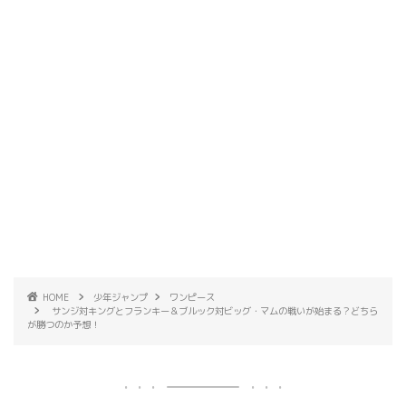
HOME
少年ジャンプ
ワンピース
サンジ対キングとフランキー＆ブルック対ビッグ・マムの戦いが始まる？どちら
が勝つのか予想！