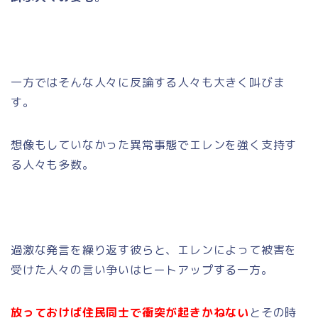
一方ではそんな人々に反論する人々も大きく叫びま
す。
想像もしていなかった異常事態でエレンを強く支持す
る人々も多数。
過激な発言を繰り返す彼らと、エレンによって被害を
受けた人々の言い争いはヒートアップする一方。
放っておけば住民同士で衝突が起きかねない
とその時