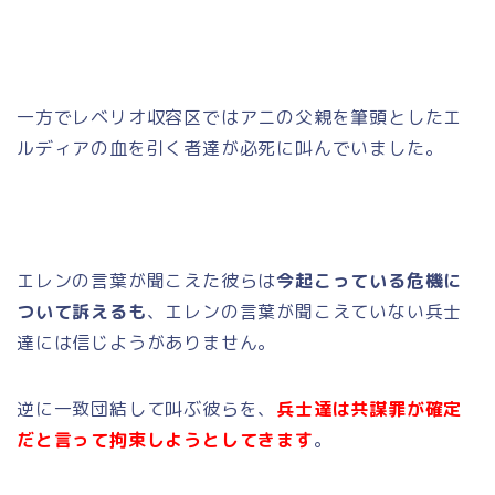
一方でレベリオ収容区ではアニの父親を筆頭としたエ
ルディアの血を引く者達が必死に叫んでいました。
エレンの言葉が聞こえた彼らは
今起こっている危機に
ついて訴えるも
、エレンの言葉が聞こえていない兵士
達には信じようがありません。
逆に一致団結して叫ぶ彼らを、
兵士達は共謀罪が確定
だと言って拘束しようとしてきます
。