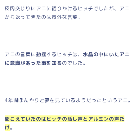
皮肉交じりにアニに語りかけるヒッチでしたが、アニ
から返ってきたのは意外な言葉。
アニの言葉に動揺するヒッチは、
水晶の中にいたアニ
に意識があった事を知る
のでした。
4年間ぼんやりと夢を見ているようだったというアニ。
聞こえていたのはヒッチの話し声とアルミンの声だ
け
。