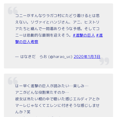
コニーがすんなりラガコ村にたどり着けるとは思
えない。リヴァイとハンジさん、アニ、ヒストリ
アたちと絡んで一悶着ありそうな予感。そしてコ
ニーは悲劇的な最期を迎えそう。
#進撃の巨人
#進
撃の巨人考察
— はなきだ らお (@harao_uc)
2020年1月3日
はー早く進撃の巨人が読みたい…楽しみ…
アニがどんな役割果たすのか…
彼女は冷たい棺の中で聴いた感じエルディアとか
マーレじゃなくてエレンに付きそうな感じしませ
んか？笑