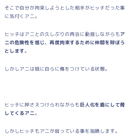
そこで自分が拘束しようとした相手がヒッチだった事
に気付くアニ。
ヒッチはアニとの久しぶりの再会に動揺しながらも
ア
ニの危険性を感じ、再度拘束するために仲間を呼ぼう
とします
。
しかしアニは既に自らに傷をつけている状態。
ヒッチに押さえつけられながらも
巨人化を盾にして脅
してくるアニ
。
しかしヒッチもアニが弱っている事を指摘します。