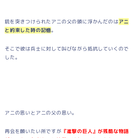
銃を突きつけられたアニの父の頭に浮かんだのは
アニ
と約束した時の記憶
。
そこで彼は兵士に対して叫びながら抵抗していくので
した。
アニの思いとアニの父の思い。
再会を願いたい所ですが
『進撃の巨人』が残酷な物語