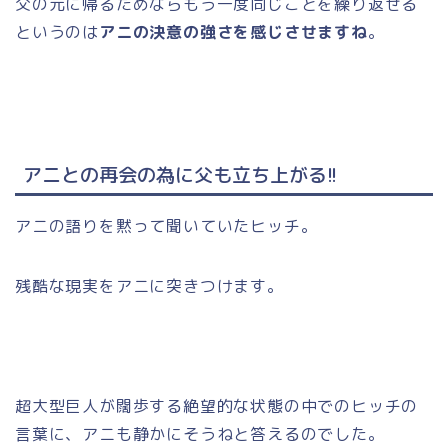
父の元に帰るためならもう一度同じことを繰り返せる
というのは
アニの決意の強さを感じさせますね
。
アニとの再会の為に父も立ち上がる!!
アニの語りを黙って聞いていたヒッチ。
残酷な現実をアニに突きつけます。
超大型巨人が闊歩する絶望的な状態の中でのヒッチの
言葉に、アニも静かにそうねと答えるのでした。