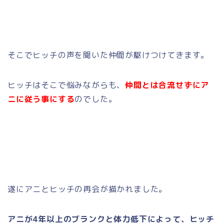
そこでヒッチの声を聞いた仲間が駆けつけてきます。
ヒッチはそこで悩みながらも、
仲間とは合流せずにア
ニに従う事にする
のでした。
遂にアニとヒッチの再会が描かれました。
アニが4年以上のブランクと体力低下によって、ヒッチ