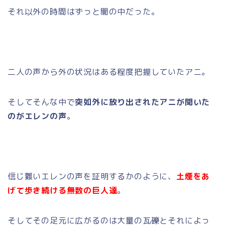
それ以外の時間はずっと闇の中だった。
二人の声から外の状況はある程度把握していたアニ。
そしてそんな中で
突如外に放り出されたアニが聞いた
のがエレンの声
。
信じ難いエレンの声を証明するかのように、
土煙をあ
げて歩き続ける無数の巨人達
。
そしてその足元に広がるのは大量の瓦礫とそれによっ