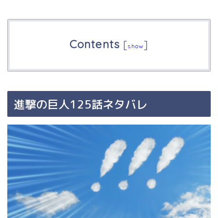
Contents
[
]
show
進撃の巨人125話ネタバレ