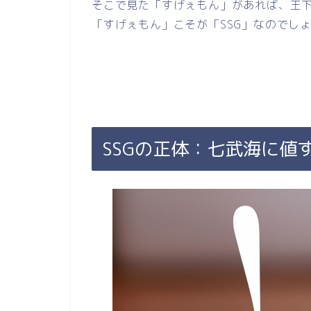
そこで見た「すげぇもん」があれば、王
「すげぇもん」こそが「SSG」なのでし
SSGの正体：七武海に値