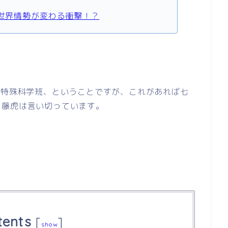
は世界情勢が変わる衝撃！？
の特殊科学班、ということですが、これがあれば七
と藤虎は言い切っています。
tents
[
]
show