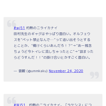
#wj51
灼熱のニライカナイ
田村先生のギャグはやっぱり面白い。オルフェウ
スを”ペット禁止なんで…”って追い出そうとする
とことか、”情けくらいあんだろ！？”→”あー残念
ちょうど今トイレに流しちゃったとこ”→”詰まった
らどうすんだ！！”の掛け合いとかすごく面白い。
— 雲鶴 (@ummkaku)
November 24, 2020
#WJ51
灼熱のニライカナイ。「ラケシス」につ