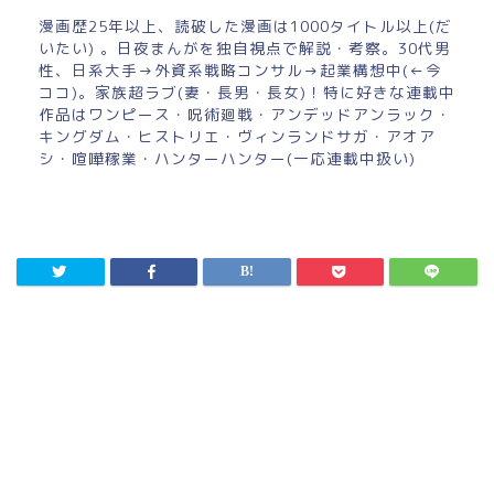
漫画歴25年以上、読破した漫画は1000タイトル以上(だ
いたい) 。日夜まんがを独自視点で解説・考察。30代男
性、日系大手→外資系戦略コンサル→起業構想中(←今
ココ)。家族超ラブ(妻・長男・長女)！特に好きな連載中
作品はワンピース・呪術廻戦・アンデッドアンラック・
キングダム・ヒストリエ・ヴィンランドサガ・アオア
シ・喧嘩稼業・ハンターハンター(一応連載中扱い)