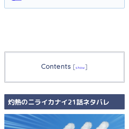
Contents
[
]
show
灼熱のニライカナイ21話ネタバレ