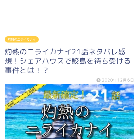
灼熱のニライカナイ
灼熱のニライカナイ21話ネタバレ感
想！シェアハウスで鮫島を待ち受ける
事件とは！？
2020年12月6日