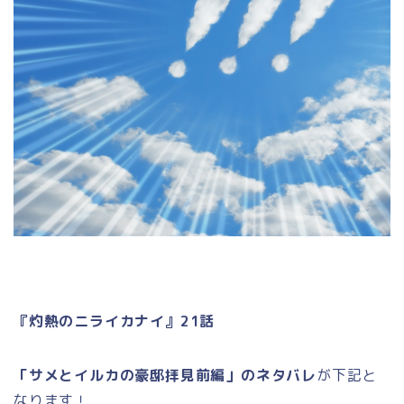
『灼熱のニライカナイ』21話
「サメとイルカの豪邸拝見前編」のネタバレ
が下記と
なります！