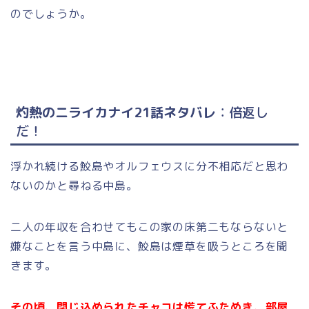
のでしょうか。
灼熱のニライカナイ21話ネタバレ
：倍返し
だ
！
浮かれ続ける鮫島やオルフェウスに分不相応だと思わ
ないのかと尋ねる中島。
二人の年収を合わせてもこの家の床第二もならないと
嫌なことを言う中島に、鮫島は煙草を吸うところを聞
きます。
その頃、閉じ込められたチャコは慌てふためき、部屋