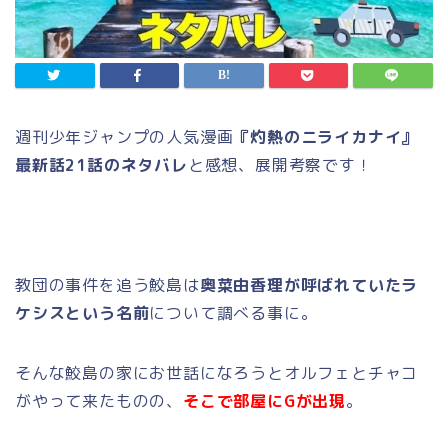
週刊少年ジャンプの人気漫画
『灼熱のニライカナイ』
最新話21話のネタバレ
と感想、展開考察です！
教団の事件を追う鮫島は
奥菜由香理が呼ばれていたラ
ケシスという名前
について調べる事に。
そんな鮫島の家にお世話になろうとオルフェとチャコ
がやって来たものの、
そこで部屋にGが出現
。