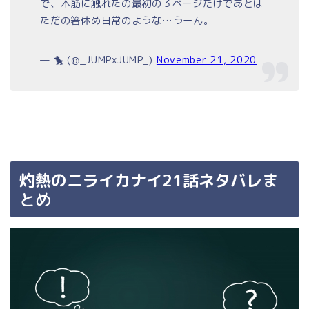
で、本筋に触れたの最初の３ページだけであとは
ただの箸休め日常のような…うーん。
— 🐤 (@_JUMPxJUMP_)
November 21, 2020
灼熱のニライカナイ21話ネタバレ
ま
とめ