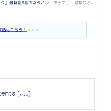
ック』最新話8話のネタバレ
・あらすじ・考察など、
7話はこちら！
＞＞＞
tents
[
]
show