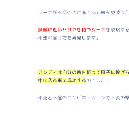
ジーナが不変の否定者である事を見破っ
無敵に近いバリアを持つジーナ
を攻略す
不運の届け方を発見します。
アンディは自分の首を斬って風子に投げ
中に入る事に成功する
のでした。
不死と不運のコンビネーションで不変の