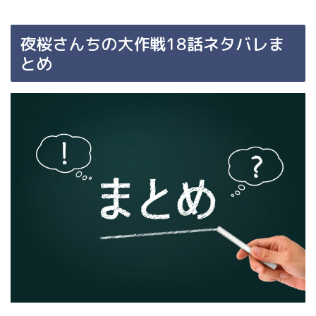
夜桜さんちの大作戦18話ネタバレま
とめ