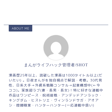
ABOUT ME
まんがライフハック管理者/SHOT
漫画歴25年以上、読破した漫画は1000タイトル以上(だ
いたい) 。日夜まんがを独自視点で解説・考察。30代男
性、日系大手→外資系戦略コンサル→起業構想中(←今
ココ)。家族超ラブ(妻・長男・長女)！特に好きな連載中
作品はワンピース・呪術廻戦・アンデッドアンラック・
キングダム・ヒストリエ・ヴィンランドサガ・アオア
シ・喧嘩稼業・ハンターハンター(一応連載中扱い)