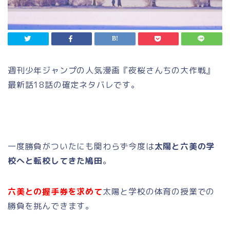
週刊少年ジャンプの人気漫画『夜桜さんちの大作戦』
最新話18話の確定ネタバレです。
一度勝負がついたにも関わらず今度は
太陽と六美の学
校へと転校してきた鳩田
。
六美との握手券を求めて
太陽と学校の体育の授業での
勝負を挑んできます。