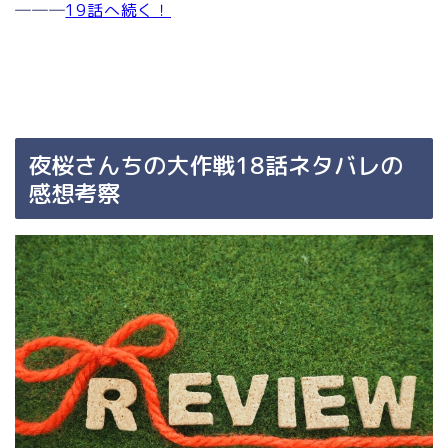
―――
19話へ続く！
夜桜さんちの大作戦18話ネタバレの
感想考察