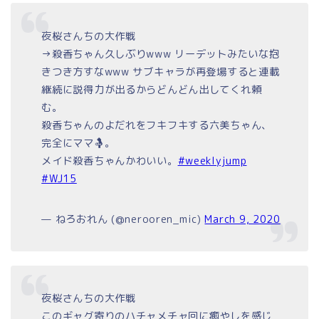
夜桜さんちの大作戦
→殺香ちゃん久しぶりwww リーデットみたいな抱
きつき方すなwww サブキャラが再登場すると連載
継続に説得力が出るからどんどん出してくれ頼
む。
殺香ちゃんのよだれをフキフキする六美ちゃん、
完全にママ🤱。
メイド殺香ちゃんかわいい。
#weeklyjump
#WJ15
— ねろおれん (@nerooren_mic)
March 9, 2020
夜桜さんちの大作戦
このギャグ寄りのハチャメチャ回に癒やしを感じ