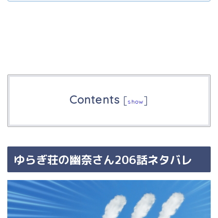
Contents
[
]
show
ゆらぎ荘の幽奈さん206話ネタバレ