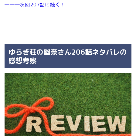
―――次回207話に続く！
ゆらぎ荘の幽奈さん206話ネタバレの
感想考察