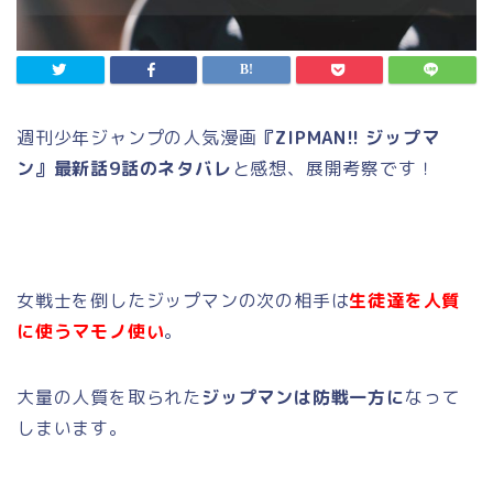
週刊少年ジャンプの人気漫画
『ZIPMAN!! ジップマ
ン』最新話9話のネタバレ
と感想、展開考察です！
女戦士を倒したジップマンの次の相手は
生徒達を人質
に使うマモノ使い
。
大量の人質を取られた
ジップマンは防戦一方に
なって
しまいます。