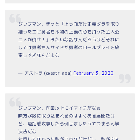
ジップマン、きっと「上っ面だけ正義ヅラを取り
繕ったエセ勇者を本物の正義の心を持った主人公
二人が倒す！」みたいな話なんだろうけどそれに
しては勇者さんサイドが勇者のロールプレイを放
棄しすぎなんだよな
— アストラ (@astr_aea)
February 3, 2020
ジップマン、前回以上にイマイチだなぁ
味方が敵に取り込まれるのはよくある展開だけ
ど、遠距離攻撃したら倒せましたってつまらん解
決法だな
対策してなかった敵がアホなだけだし、敵が突き