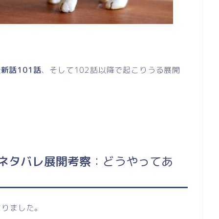
最新話101話
、そして102話以降で起こりうる展開
1話ネタバレ展開考察
：どうやってあ
なりました。