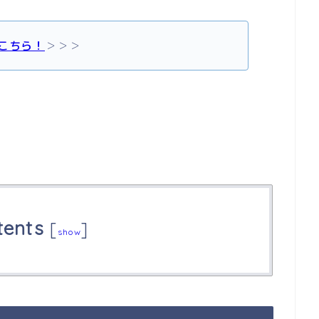
こちら！
＞＞＞
tents
[
]
show