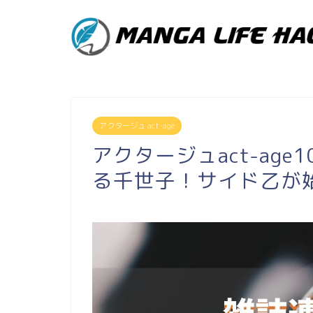
アクタージュ act-age
アクタージュact-ag
る千世子！サイド乙が