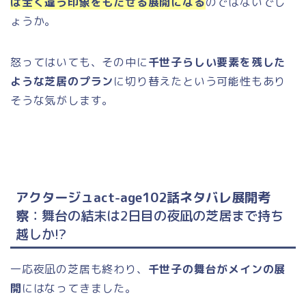
は全く違う印象をもたせる展開になる
のではないでし
ょうか。
怒ってはいても、その中に
千世子らしい要素を残した
ような芝居のプラン
に切り替えたという可能性もあり
そうな気がします。
アクタージュact-age102話ネタバレ展開考
察
：舞台の結末は2日目の夜凪の芝居まで持ち
越しか!?
一応夜凪の芝居も終わり、
千世子の舞台がメインの展
開
にはなってきました。