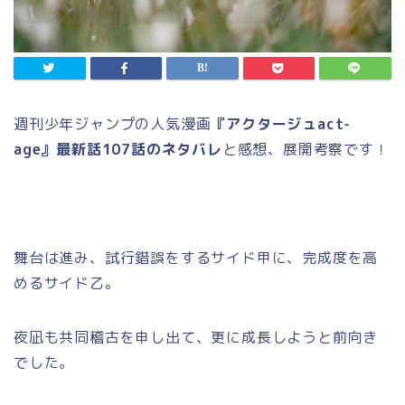
週刊少年ジャンプの人気漫画
『アクタージュact-
age』最新話107話のネタバレ
と感想、展開考察です！
舞台は進み、試行錯誤をするサイド甲に、完成度を高
めるサイド乙。
夜凪も共同稽古を申し出て、更に成長しようと前向き
でした。