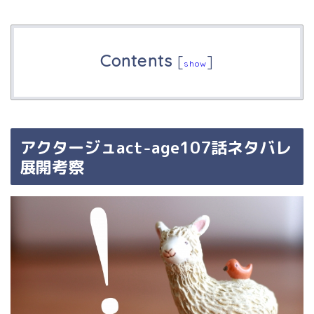
Contents
[
]
show
アクタージュact-age107話ネタバレ
展開考察