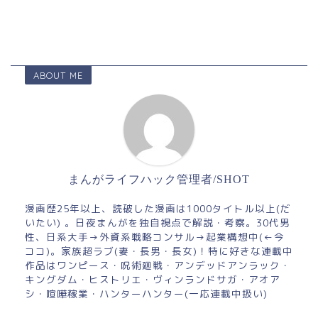
ABOUT ME
まんがライフハック管理者/SHOT
漫画歴25年以上、読破した漫画は1000タイトル以上(だ
いたい) 。日夜まんがを独自視点で解説・考察。30代男
性、日系大手→外資系戦略コンサル→起業構想中(←今
ココ)。家族超ラブ(妻・長男・長女)！特に好きな連載中
作品はワンピース・呪術廻戦・アンデッドアンラック・
キングダム・ヒストリエ・ヴィンランドサガ・アオア
シ・喧嘩稼業・ハンターハンター(一応連載中扱い)