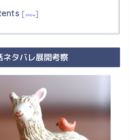
tents
[
]
show
話ネタバレ展開考察