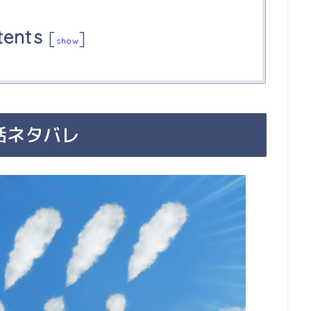
tents
[
]
show
話ネタバレ