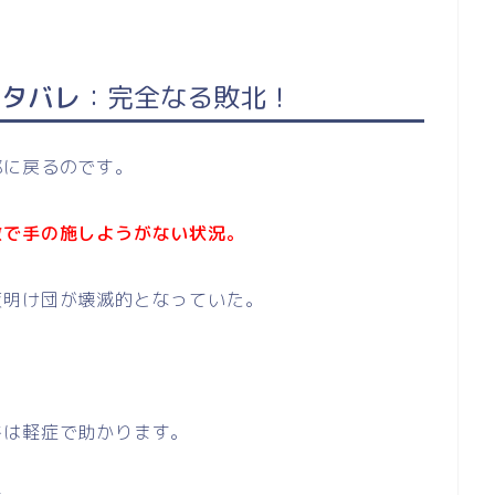
ネタバレ
：完全なる敗北
！
都に戻るのです。
数で手の施しようがない状況。
夜明け団が壊滅的となっていた。
牛は軽症で助かります。