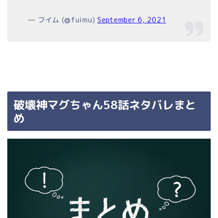
— フイム (@fuimu)
September 6, 2021
破壊神マグちゃん58話ネタバレまと
め