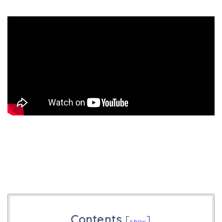
Contents
[
]
show