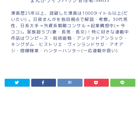
まんがライフハック管理者/SHOT
漫画歴25年以上、読破した漫画は1000タイトル以上(だ
いたい) 。日夜まんがを独自視点で解説・考察。30代男
性、日系大手→外資系戦略コンサル→起業構想中(←今
ココ)。家族超ラブ(妻・長男・長女)！特に好きな連載中
作品はワンピース・呪術廻戦・アンデッドアンラック・
キングダム・ヒストリエ・ヴィンランドサガ・アオア
シ・喧嘩稼業・ハンターハンター(一応連載中扱い)