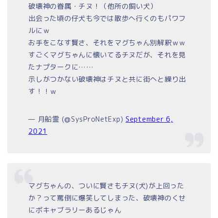
破壊神の眷属・チヌ！（他所の飼い犬）
出会った頃の仔犬も今では散歩へ行くのもパワフ
ルにｗ
お手をこなす賢さ、それをマグちゃん別解釈ｗｗ
すごくマグちゃんに懐いてるチヌだが、それを見
たナプタークに……
示しがつかない破壊神はチヌと共に街へと繰り出
す！！ｗ
— 月船霊 (@SysProNetExp)
September 6,
2021
マグちゃんの、ついに賢さもチヌ(犬)が上回った
か？って罵倒に爆笑してしまった、破壊神のくせ
にボキャブラリーあるじゃん