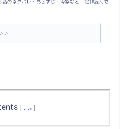
3話のネタバレ・あらすじ・考察など、是非読んで
＞＞
tents
[
]
show