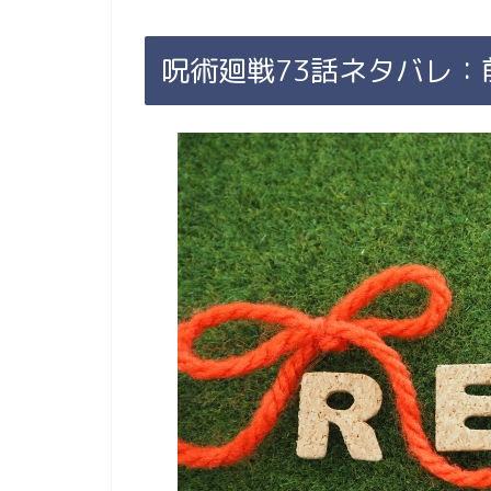
呪術廻戦73話ネタバレ：