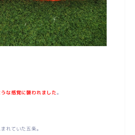
ような感覚に襲われました
。
込まれていた五条。