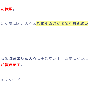
した伏黒
。
ていた夏油は、天内に
同化するのではなく引き返し
持ちを吐き出した天内
に手を差し伸べる夏油でした
丸が貫きます
。
しょうか！？