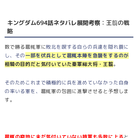
キングダム694話ネタバレ展開考察
：王翦の戦
略
数で勝る扈輒軍に
敗北を喫する自らの兵達を隠れ蓑に
し、その
一部を伏兵として扈輒本陣を急襲をするのが
桓騎の目的だと気付いていた秦軍総大将・
王翦
。
そのためこれまで積極的に兵を進めていなかった自身
の率いる軍を、
扈輒軍の包囲に進撃させると予想しま
す。
扈輒の窮地に未だ気付いていない趙軍も多数に上る
と