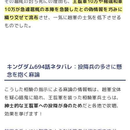
その
扈輒の討ち死にの理由も、
王翦軍10万や楊端和軍
10万が急遽扈輒の本陣を急襲したとの偽情報を巧みに
織り交ぜて流布
させ、一気に趙軍の士気を低下させる
ものでした。
キングダム694話ネタバレ
：投降兵の多さに懸
念を抱く麻論
こうした
桓騎の指示による麻論の情報戦は、趙軍全体
を疑心暗鬼に陥れ、王翦軍を装った桓騎軍兵士らは、
紳士的な王翦軍への投降が身のため
だと各地で吹聴、
効果を挙げます！