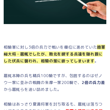
桓騎軍に対し3倍の兵力で戦いを優位に進めていた
趙軍
総大将・扈輒でしたが、敗北を喫する兵達を隠れ蓑に
した伏兵に襲われ、桓騎の策に嵌ってしまいます
。
扈輒本陣の兵も精兵100騎ですが、包囲するのはゼノ
ウ一家に並みの戦闘の朱摩一家200騎で、
2倍の兵力差
から扈輒らを追い詰めました。
桓騎はあっさり夏満将軍を討ち取るも、扈輒は落ちつ