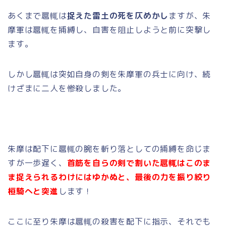
あくまで扈輒は
捉えた雷土の死を仄めかし
ますが、朱
摩軍は扈輒を捕縛し、自害を阻止しようと前に突撃し
ます。
しかし扈輒は突如自身の剣を朱摩軍の兵士に向け、続
けざまに二人を惨殺しました。
朱摩は配下に扈輒の腕を斬り落としての捕縛を命じま
すが一歩遅く、
首筋を自らの剣で割いた扈輒はこのま
ま捉えられるわけにはゆかぬと、最後の力を振り絞り
桓騎へと突進
します！
ここに至り朱摩は扈輒の殺害を配下に指示、それでも