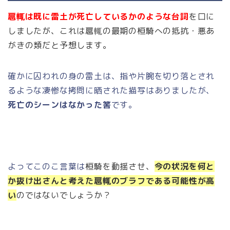
扈輒は既に雷土が死亡しているかのような台詞
を口に
しましたが、これは扈輒の最期の
桓騎への抵抗・悪あ
がきの類だと予想します。
確かに囚われの身の雷土は、指や片腕を切り落とされ
るような凄惨な拷問に晒された描写はありましたが、
死亡のシーンはなかった筈
です。
よってこのこ言葉は
桓騎を動揺させ、
今の状況を何と
か抜け出さんと考えた扈輒のブラフである可能性が高
い
のではないでしょうか？