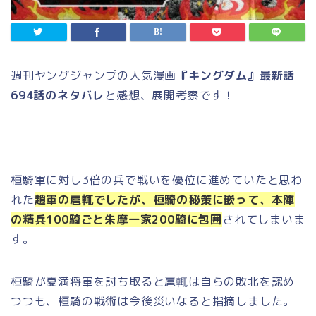
週刊ヤングジャンプの人気漫画
『キングダム』最新話
694
話のネタバレ
と感想、展開考察です！
桓騎軍に対し3倍の兵で戦いを優位に進めていたと思わ
れた
趙軍の扈輒でしたが、桓騎の秘策に嵌って、本陣
の精兵100騎ごと朱摩一家200騎に包囲
されてしまいま
す。
桓騎が夏満将軍を討ち取ると扈輒は自らの敗北を認め
つつも、桓騎の戦術は今後災いなると指摘しました。