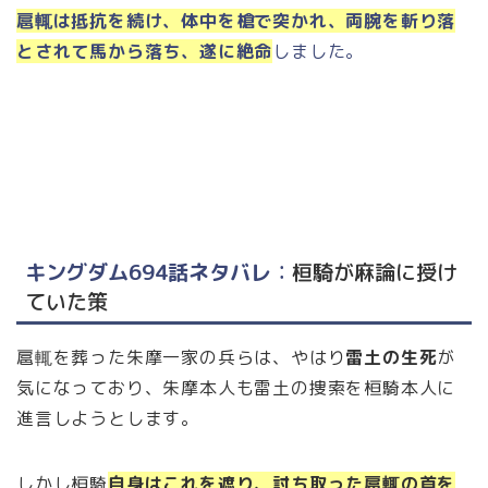
扈輒は抵抗を続け、体中を槍で突かれ、両腕を斬り落
とされて馬から落ち、遂に絶命
しました。
キングダム694話ネタバレ
：
桓騎が麻論に授け
ていた策
扈輒を葬った朱摩一家の兵らは、やはり
雷土の生死
が
気になっており、朱摩本人も雷土の捜索を桓騎本人に
進言しようとします。
しかし桓騎
自身はこれを遮り、討ち取った扈輒の首を