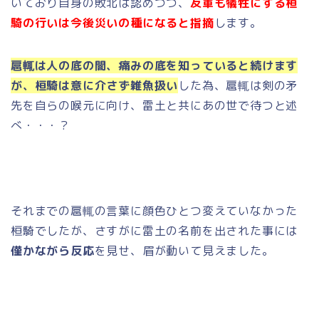
いており自身の敗北は認めつつ、
友軍も犠牲にする桓
騎の行いは今後災いの種になると指摘
します。
扈輒は人の底の闇、痛みの底を知っていると続けます
が、桓騎は意に介さず雑魚扱い
した為、扈輒は剣の矛
先を自らの喉元に向け、雷土と共にあの世で待つと述
べ・・・？
それまでの扈輒の言葉に顔色ひとつ変えていなかった
桓騎でしたが、さすがに雷土の名前を出された事には
僅かながら反応
を見せ、眉が動いて見えました。