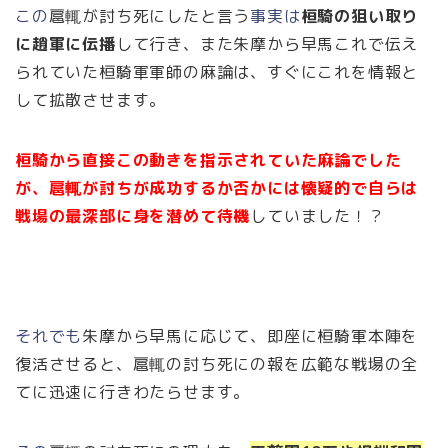
この
扈輒が討ち死にしたと言う
事実は
桓騎の狙い取り
に趙軍に伝播
して行き、また朱摩から早馬これで伝え
られていた桓騎軍軍師の麻論は、すぐにこれを情報と
して拡散させます。
桓騎から直接この動きを指示されていた麻論でした
が、扈輒が討ちが成功するか否かには懐疑的で自らは
戦場の最深部に身を潜めて待機
していました！？
それでも
朱摩から早馬に応じて、即座に桓騎軍本陣を
復活させると、扈輒の討ち死にの報を広範な戦場の全
てに迅速に行きわたらせます。