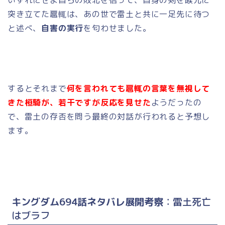
突き立てた
扈輒は、あの世で雷土と共に一足先に待つ
と述べ、
自害の実行
を匂わせました。
するとそれまで
何を言われても
扈輒の言葉を無視して
きた桓騎が、若干ですが反応を見せた
ようだったの
で、雷土の存否を問う最終の対話が行われると予想し
ます。
キングダム694話ネタバレ展開考察
：雷土死亡
はブラフ