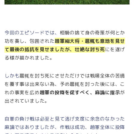
今回のエピソードでは、
桓騎の捨て身の奇策が何とか
功を奏し、包囲された
趙軍総大将・
扈輒も意地を見せ
て最後の抵抗を見せましたが、壮絶な討ち死
にを遂げ
る様が描かれました。
しかも
扈輒を討ち死にさせただけでは戦場全体の苦境
を覆す事は出来ない為、予め扈輒を討った後には、こ
れの事実を広め
趙軍の投降を促すべく、麻論に指示
が
出されていました。
自軍の負け戦は必至と見て逃げ支度に余念のなかった
麻論ではありましたが、作戦は成功、趙軍全体に投降