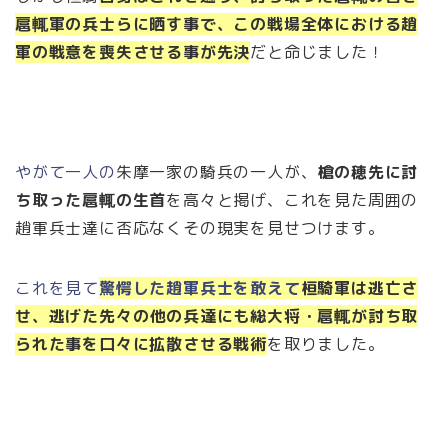
扈輒軍の兵士らに晒す事で、この戦場全体における趙
軍の戦意を喪失させる事が先決
だと命じました！
やがて一人の
朱摩一家の騎兵の一人が、
槍の穂先に討
ち取った扈輒の生首
を高々と掲げ、これを見た周囲の
趙軍兵士達に否応なくその現実を見せつけます。
これを見て
驚愕した趙軍兵士を敢えて
桓騎軍は逃亡さ
せ、逃げた先々の他の兵達にも総大将・扈輒が討ち取
られた事を口々に拡散させる戦術
を取りました。