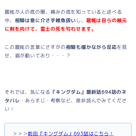
扈輒が人の底の闇、痛みの底を知っていると述べる
中、
桓騎は意に介さず雑魚扱い
し、
扈輒は自らの喉元
に剣を向けて、雷土の死を匂わせます。
この扈輒の言葉にさすがの
桓騎も僅かながら反応
を見
せ、眉が動いており・・・？
それでは、気になる
『キングダム』最新話694
話のネ
タバレ
・あらすじ・考察など、是非読んでみてくださ
い！
＞＞＞
前回『キングダム』693話はこちら！