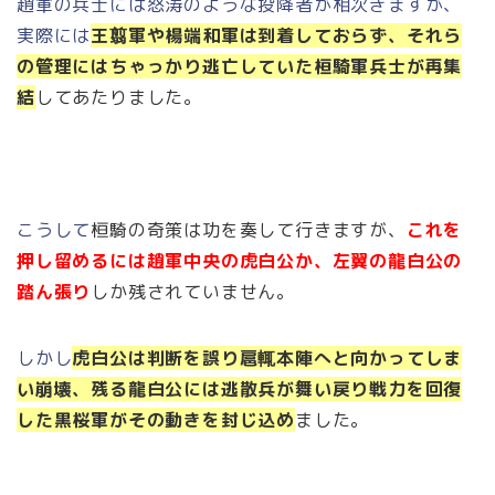
趙軍の兵士には怒涛のような投降者が相次ぎますが、
実際には
王翦軍や楊端和軍は到着しておらず、それら
の管理にはちゃっかり逃亡していた
桓騎軍兵士が再集
結
してあたりました。
こうして
桓騎の奇策は功を奏して行きますが、
これを
押し留めるには趙軍中央の虎白公か、左翼の龍白公の
踏ん張り
しか残されていません。
しかし
虎白公は判断を誤り
扈輒本陣へと向かってしま
い崩壊、残る龍白公には逃散兵が舞い戻り戦力を回復
した黒桜軍がその動きを封じ込め
ました。