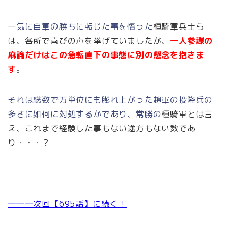
一気に自軍の勝ちに転じた事を悟った
桓騎軍兵士ら
は、各所で喜びの声を挙げていましたが、
一人参謀の
麻論だけはこの急転直下の事態に別の懸念を抱きま
す
。
それは総数で万単位にも膨れ上がった趙軍の投降兵の
多さに如何に対処するかであり、常勝の
桓騎軍とは言
え、これまで経験した事もない途方もない数であ
り・・・？
―――次回【695話】に続く！