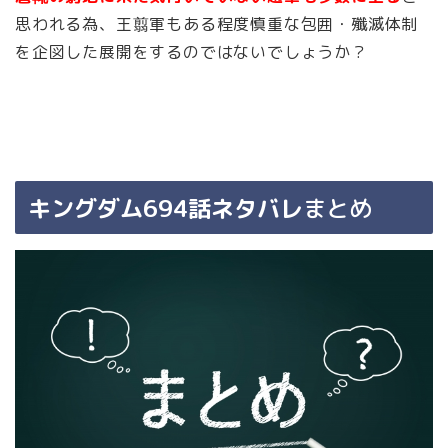
思われる為、
王翦軍もある程度慎重な包囲・殲滅体制
を企図した展開をするのではないでしょうか？
キングダム694話ネタバレ
まとめ