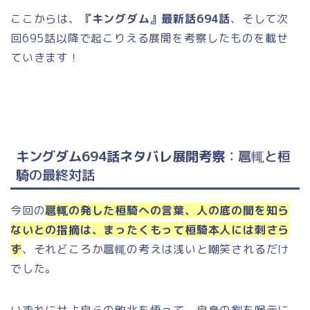
ここからは、
『キングダム』最新話694
話
、そして次
回695話以降で起こりえる展開を考察したものを載せ
ていきます！
キングダム694話ネタバレ展開考察
：
扈輒と桓
騎の最終対話
今回の
扈輒の発した桓騎への言葉、
人の底の闇を知ら
ないとの指摘は、まったくもって桓騎本人には刺さら
ず
、それどころか扈輒の考えは浅いと嘲笑されるだけ
でした。
いずれにせよ自らの敗北を悟って、自身の剣を喉元に