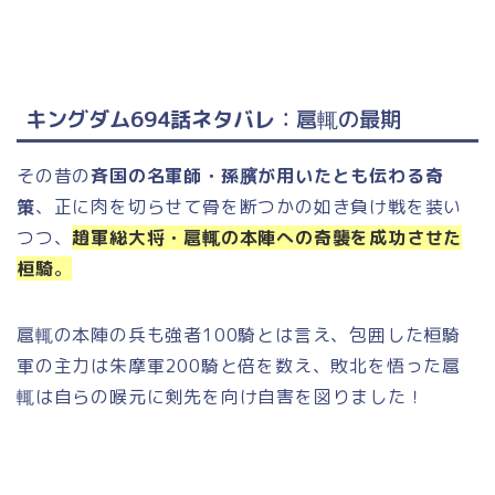
キングダム694話ネタバレ
：扈輒の最期
その昔の
斉国の名軍師・孫臏が用いたとも伝わる奇
策
、正に肉を切らせて骨を断つかの如き負け戦を装い
つつ、
趙軍総大将・扈輒の本陣への奇襲を成功させた
桓騎
。
扈輒の本陣の兵も強者100騎とは言え、包囲した桓騎
軍の主力は朱摩軍200騎と倍を数え、敗北を悟った扈
輒は自らの喉元に剣先を向け自害を図りました！