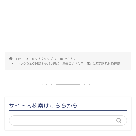
HOME
ヤングジャンプ
キングダム
キングダム694話ネタバレ感想！扈輒の述べた雷土死亡に反応を見せる桓騎
サイト内検索はこちらから