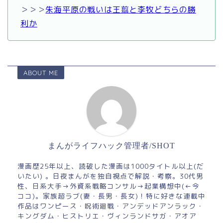
＞＞＞
朱海平原の戦いは王翦と李牧どちらの勝
利か
ABOUT ME
まんがライフハック管理者/SHOT
漫画歴25年以上、読破した漫画は1000タイトル以上(だ
いたい) 。日夜まんがを独自視点で解説・考察。30代男
性、日系大手→外資系戦略コンサル→起業構想中(←今
ココ)。家族超ラブ(妻・長男・長女)！特に好きな連載中
作品はワンピース・呪術廻戦・アンデッドアンラック・
キングダム・ヒストリエ・ヴィンランドサガ・アオア