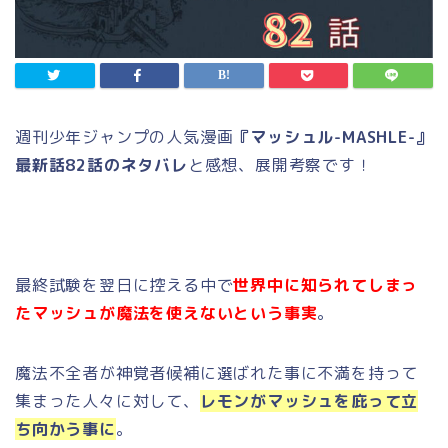
週刊少年ジャンプの人気漫画
『マッシュル-MASHLE-』
最新話82話のネタバレ
と感想、展開考察です！
最終試験を翌日に控える中で
世界中に知られてしまっ
たマッシュが魔法を使えないという事実
。
魔法不全者が神覚者候補に選ばれた事に不満を持って
集まった人々に対して、
レモンがマッシュを庇って立
ち向かう事に
。