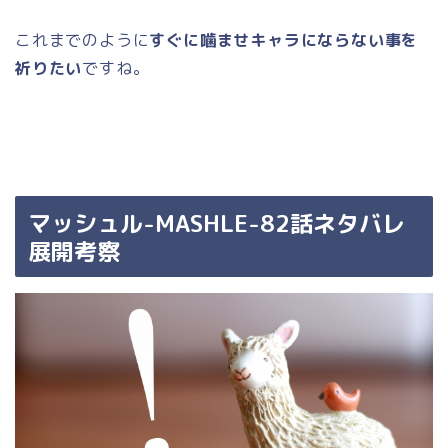
これまでのように
すぐに噛ませキャラにならない事を
祈りたい
ですね。
マッシュル-MASHLE-82話ネタバレ
展開考察