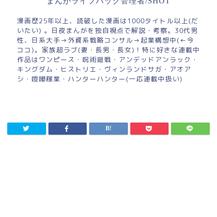
まんがライフハック管理者/SHOT
漫画歴25年以上、読破した漫画は1000タイトル以上(だ
いたい) 。日夜まんがを独自視点で解説・考察。30代男
性、日系大手→外資系戦略コンサル→起業構想中(←今
ココ)。家族超ラブ(妻・長男・長女)！特に好きな連載中
作品はワンピース・呪術廻戦・アンデッドアンラック・
キングダム・ヒストリエ・ヴィンランドサガ・アオア
シ・喧嘩稼業・ハンターハンター(一応連載中扱い)