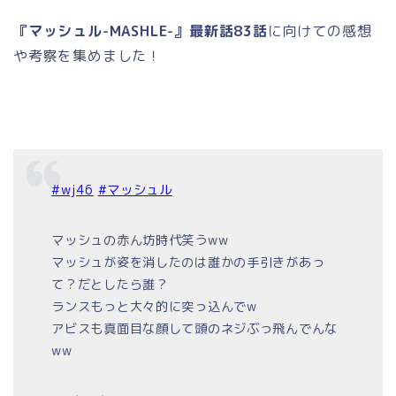
『マッシュル-MASHLE-』最新話83話
に向けての感想
や考察を集めました！
#wj46
#マッシュル
マッシュの赤ん坊時代笑うww
マッシュが姿を消したのは誰かの手引きがあっ
て？だとしたら誰？
ランスもっと大々的に突っ込んでw
アビスも真面目な顔して頭のネジぶっ飛んでんな
ww