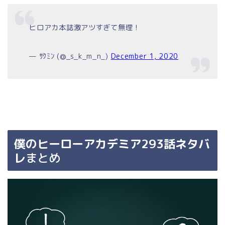
ヒロアカ本誌激アツすぎて無理！
— ｻｸﾐﾝ (@_s_k_m_n_)
December 1, 2020
僕のヒーローアカデミア293話ネタバ
レ
まとめ